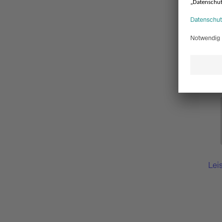
Block
Lei