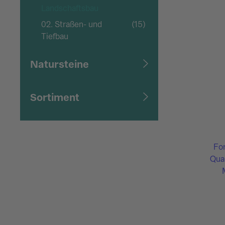
Landschaftsbau
02. Straßen- und
(15)
Tiefbau
Natursteine
Sortiment
Fo
Qual