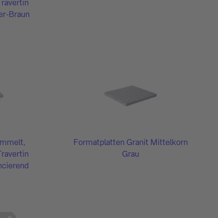
Travertin
ber-Braun
ommelt,
Formatplatten Granit Mittelkorn
Travertin
Grau
ncierend