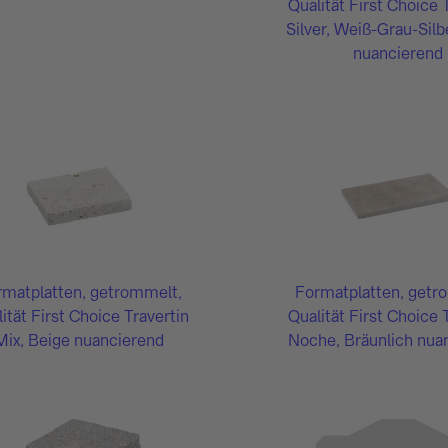
Qualität First Choice 
Silver, Weiß-Grau-Sil
nuancierend
rmatplatten, getrommelt,
Formatplatten, getr
ität First Choice Travertin
Qualität First Choice 
Mix, Beige nuancierend
Noche, Bräunlich nua