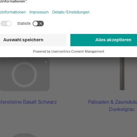
stufen Travertin Mix, Beige
Formatplatten, getr
nuancierend
Qualität First Choice 
Light, Hellbeig
stensteine Basalt Schwarz
Palisaden & Zaunsäule
Dunkelgrau