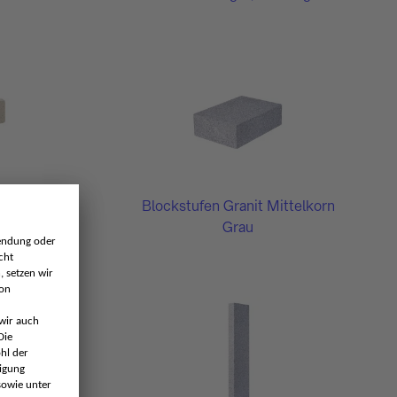
tin Mix,
Blockstufen Granit Mittelkorn
end
Grau