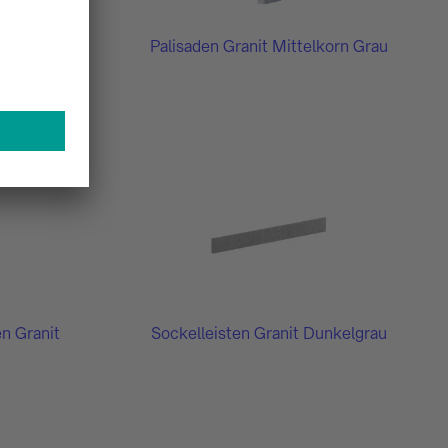
ommelt,
Palisaden Granit Mittelkorn Grau
Travertin
e
n Granit
Sockelleisten Granit Dunkelgrau