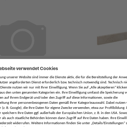
stersteine Gletschergneis,
Leistensteine Traver
-Weiss-Anthraziert liniert
Beige nuancier