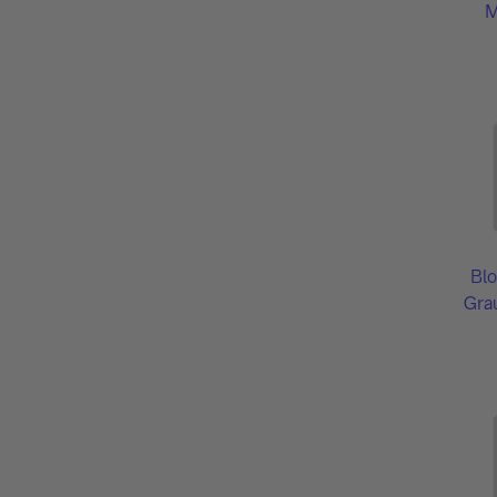
M
Blo
Grau