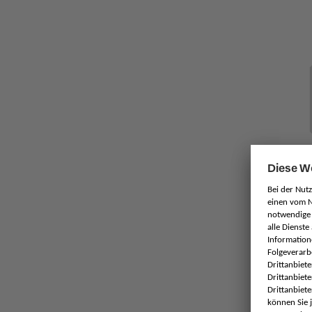
Pfla
Grau