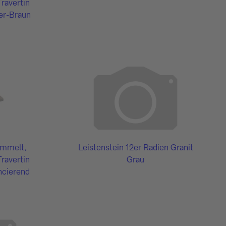
Travertin
ber-Braun
ommelt,
Leistenstein 12er Radien Granit
Travertin
Grau
ncierend