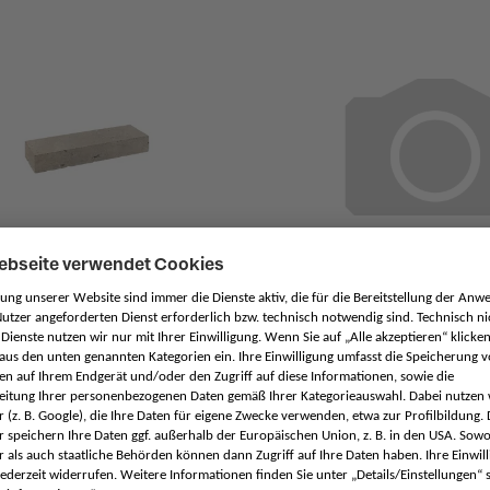
stufe, getrommelt Travertin
Brückenbordstein Gra
he, Bräunlich nuancierend