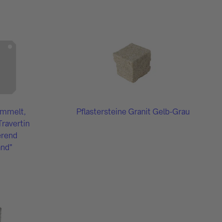
ommelt,
Pflastersteine Granit Gelb-Grau
ravertin
erend
and"