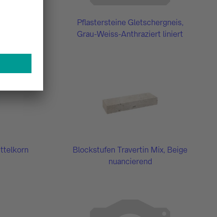
ommelt
Pflastersteine Gletschergneis,
lbeige
Grau-Weiss-Anthraziert liniert
ttelkorn
Blockstufen Travertin Mix, Beige
nuancierend