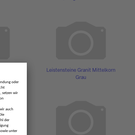
nit Grau
Leistensteine Granit Mittelkorn
Grau