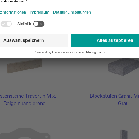
Busbord Granit Grau
Mauersteine, getr
Travertin Light, Hel
stensteine Travertin Mix,
Blockstufen Granit Mi
Beige nuancierend
Grau