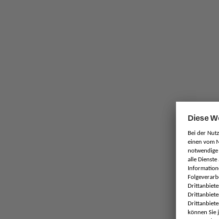
Block
Noc