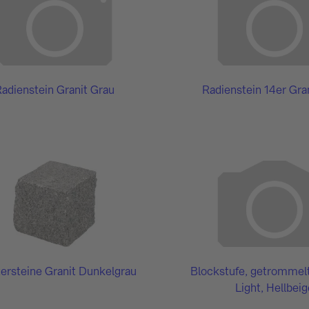
adienstein Granit Grau
Radienstein 14er Gra
tersteine Granit Dunkelgrau
Blockstufe, getrommelt
Light, Hellbeig